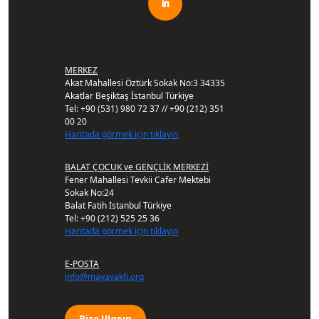
MERKEZ
Akat Mahallesi Öztürk Sokak No:3 34335
Akatlar Beşiktaş İstanbul Türkiye
Tel: +90 (531) 980 72 37 // +90 (212) 351
00 20
Haritada görmek için tıklayın
BALAT ÇOCUK ve GENÇLİK MERKEZİ
Fener Mahallesi Tevkii Cafer Mektebi
Sokak No:24
Balat Fatih İstanbul Türkiye
Tel: +90 (212) 525 25 36
Haritada görmek için tıklayın
E-POSTA
info@mayavakfi.org
Bize Ulaşın