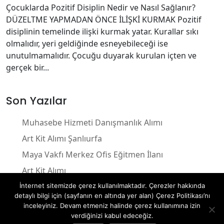
Çocuklarda Pozitif Disiplin Nedir ve Nasıl Sağlanır?
DÜZELTME YAPMADAN ÖNCE İLİŞKİ KURMAK Pozitif
disiplinin temelinde ilişki kurmak yatar. Kurallar sıkı
olmalıdır, yeri geldiğinde esneyebileceği ise
unutulmamalıdır. Çocuğu duyarak kurulan içten ve
gerçek bir...
Son Yazılar
Muhasebe Hizmeti Danışmanlık Alımı
Art Kit Alımı Şanlıurfa
Maya Vakfı Merkez Ofis Eğitmen İlanı
Art Kit Alımı
Araç Kiralama Hizmet Alımı
İnternet sitemizde çerez kullanılmaktadır. Çerezler hakkında
detaylı bilgi için (sayfanın en altında yer alan) Çerez Politikası’nı
inceleyiniz. Devam etmeniz halinde çerez kullanımına izin
verdiğinizi kabul edeceğiz.